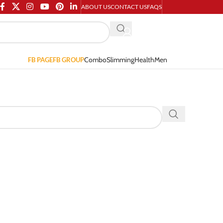
ABOUT US
CONTACT US
FAQS
Combo
Slimming
Health
Men
FB PAGE
FB GROUP