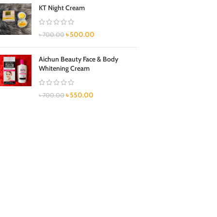
KT Night Cream
৳
500.00
৳
700.00
Aichun Beauty Face & Body
Whitening Cream
৳
550.00
৳
700.00