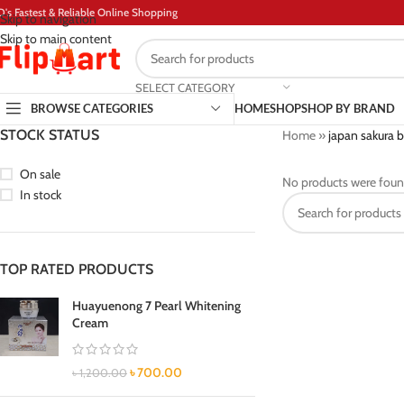
D's Fastest & Reliable Online Shopping
Skip to navigation
Skip to main content
SELECT CATEGORY
BROWSE CATEGORIES
HOME
SHOP
SHOP BY BRAND
STOCK STATUS
Home
»
japan sakura 
On sale
No products were foun
In stock
TOP RATED PRODUCTS
Huayuenong 7 Pearl Whitening
Cream
৳
700.00
৳
1,200.00