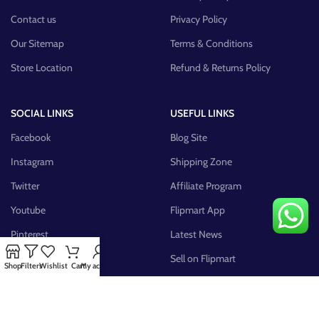
Contact us
Privacy Policy
Our Sitemap
Terms & Conditions
Store Location
Refund & Returns Policy
SOCIAL LINKS
USEFUL LINKS
Facebook
Blog Site
Instagram
Shipping Zone
Twitter
Affiliate Program
Youtube
Flipmart App
Pinterest
Latest News
FB Group
Sell on Flipmart
Shop
Filters
Wishlist
Cart
My account
AVAILABLE ON: