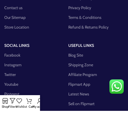
Contact us
Privacy Policy
Our Sitemap
Terms & Conditions
Store Location
Refund & Returns Policy
SOCIAL LINKS
USEFUL LINKS
Facebook
Blog Site
Instagram
Shipping Zone
Twitter
Affiliate Program
Youtube
Flipmart App
Pinterest
Latest News
FB Group
Sell on Flipmart
Shop
Filters
Wishlist
Cart
My account
AVAILABLE ON: