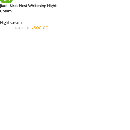
Jiaoli Birds Nest Whitening Night
Cream
Night Cream
৳
500.00
৳
700.00