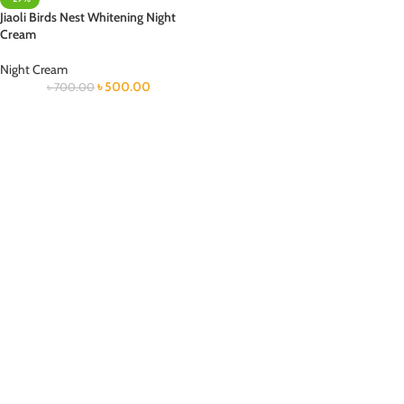
Jiaoli Birds Nest Whitening Night
Cream
Night Cream
৳
500.00
৳
700.00