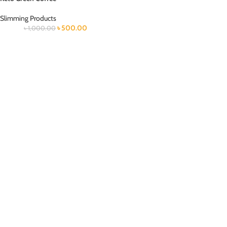
Slimming Products
৳
500.00
৳
1,000.00