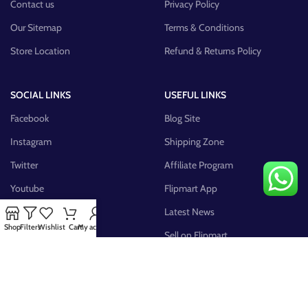
Contact us
Privacy Policy
Our Sitemap
Terms & Conditions
Store Location
Refund & Returns Policy
SOCIAL LINKS
USEFUL LINKS
Facebook
Blog Site
Instagram
Shipping Zone
Twitter
Affiliate Program
Youtube
Flipmart App
Pinterest
Latest News
Shop
Filters
Wishlist
Cart
My account
FB Group
Sell on Flipmart
AVAILABLE ON: