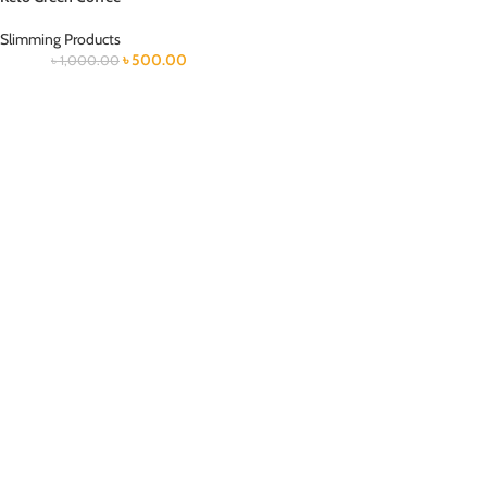
Slimming Products
৳
500.00
৳
1,000.00