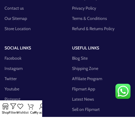
Contact us
Privacy Policy
Our Sitemap
Terms & Conditions
Store Location
Refund & Returns Policy
SOCIAL LINKS
USEFUL LINKS
Facebook
Blog Site
Instagram
Shipping Zone
Twitter
Affiliate Program
Youtube
Flipmart App
Pinterest
Latest News
FB Group
Sell on Flipmart
Shop
Filters
Wishlist
Cart
My account
AVAILABLE ON: