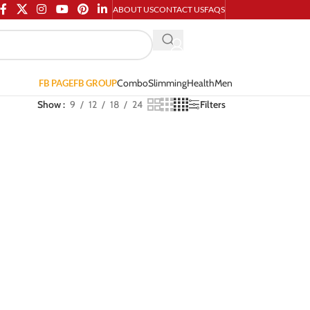
ABOUT US
CONTACT US
FAQS
Combo
Slimming
Health
Men
FB PAGE
FB GROUP
Show
9
12
18
24
Filters