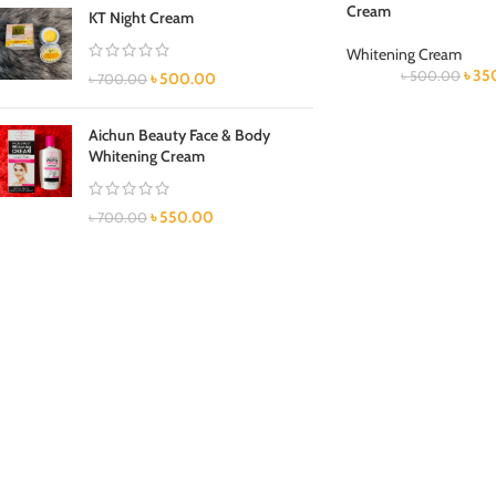
Cream
KT Night Cream
Whitening Cream
৳
35
৳
500.00
৳
500.00
৳
700.00
Aichun Beauty Face & Body
Whitening Cream
৳
550.00
৳
700.00