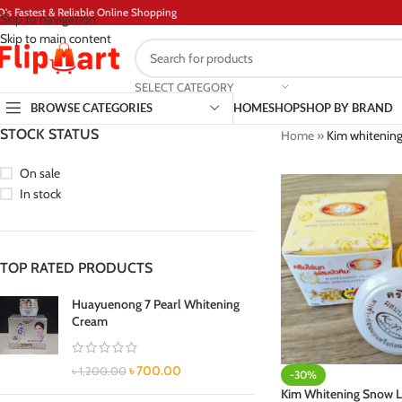
D's Fastest & Reliable Online Shopping
Skip to navigation
Skip to main content
SELECT CATEGORY
BROWSE CATEGORIES
HOME
SHOP
SHOP BY BRAND
STOCK STATUS
Home
»
Kim whitening
On sale
In stock
TOP RATED PRODUCTS
Huayuenong 7 Pearl Whitening
Cream
৳
700.00
৳
1,200.00
-30%
Kim Whitening Snow L