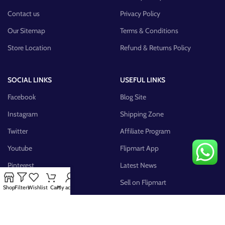
Contact us
Privacy Policy
Our Sitemap
Terms & Conditions
Store Location
Refund & Returns Policy
SOCIAL LINKS
USEFUL LINKS
Facebook
Blog Site
Instagram
Shipping Zone
Twitter
Affiliate Program
Youtube
Flipmart App
Pinterest
Latest News
FB Group
Sell on Flipmart
Shop
Filters
Wishlist
Cart
My account
AVAILABLE ON: