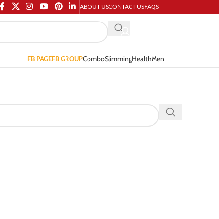
ABOUT US
CONTACT US
FAQS
Combo
Slimming
Health
Men
FB PAGE
FB GROUP