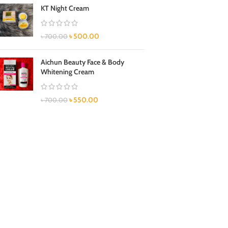
KT Night Cream
৳
500.00
৳
700.00
Aichun Beauty Face & Body
Whitening Cream
৳
550.00
৳
700.00