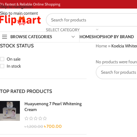
D's Fastest & Reliable Online Shopping
Skip to navigation
Skip to main content
SELECT CATEGORY
BROWSE CATEGORIES
HOME
SHOP
SHOP BY BRAND
STOCK STATUS
Home
»
Koelcia White
On sale
No products were foun
In stock
TOP RATED PRODUCTS
Huayuenong 7 Pearl Whitening
Cream
৳
700.00
৳
1,200.00