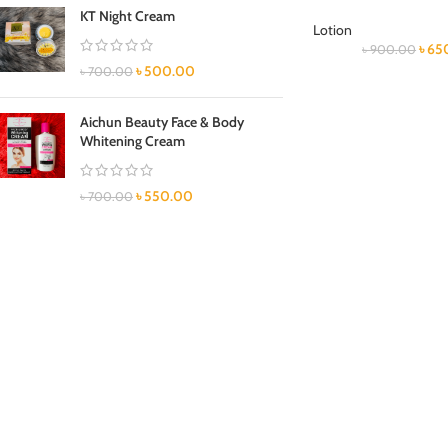
KT Night Cream
Lotion
৳
65
৳
900.00
৳
500.00
৳
700.00
Aichun Beauty Face & Body
Whitening Cream
৳
550.00
৳
700.00