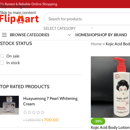
D's Fastest & Reliable Online Shopping
Skip to navigation
Skip to main content
SELECT CATEGORY
BROWSE CATEGORIES
HOME
SHOP
SHOP BY BRAND
STOCK STATUS
Home
»
Kojic Acid Bod
On sale
In stock
TOP RATED PRODUCTS
Huayuenong 7 Pearl Whitening
Cream
৳
700.00
৳
1,200.00
-28%
Kojic Acid Body Lotion