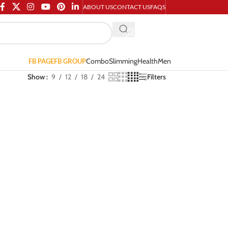
ABOUT US
CONTACT US
FAQS
Combo
Slimming
Health
Men
FB PAGE
FB GROUP
Show
9
12
18
24
Filters