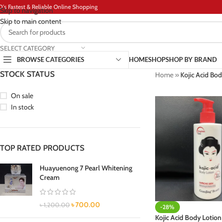
D's Fastest & Reliable Online Shopping
Skip to navigation
Skip to main content
SELECT CATEGORY
BROWSE CATEGORIES
HOME
SHOP
SHOP BY BRAND
STOCK STATUS
Home
»
Kojic Acid Bod
On sale
In stock
TOP RATED PRODUCTS
Huayuenong 7 Pearl Whitening
Cream
৳
700.00
৳
1,200.00
-28%
Kojic Acid Body Lotion