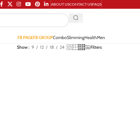
ABOUT US
CONTACT US
FAQS
Combo
Slimming
Health
Men
FB PAGE
FB GROUP
Show
9
12
18
24
Filters