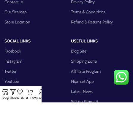
Contact us
Privacy Policy
Our Sitemap
Terms & Conditions
Store Location
Refund & Returns Policy
SOCIAL LINKS
USEFUL LINKS
Facebook
Blog Site
Instagram
Shipping Zone
Twitter
Affiliate Program
Youtube
Flipmart App
Pinterest
Latest News
Shop
Filters
Wishlist
Cart
My account
FB Group
Sell on Flipmart
AVAILABLE ON: