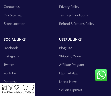
Contact us
Privacy Policy
Our Sitemap
Terms & Conditions
Store Location
Refund & Returns Policy
SOCIAL LINKS
USEFUL LINKS
Facebook
Blog Site
Instagram
Shipping Zone
Twitter
Affiliate Program
Youtube
Flipmart App
Pinterest
Latest News
FB Group
Sell on Flipmart
Shop
Filters
Wishlist
Cart
My account
AVAILABLE ON: