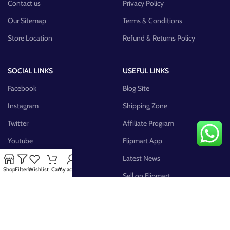
Contact us
Privacy Policy
Our Sitemap
Terms & Conditions
Store Location
Refund & Returns Policy
SOCIAL LINKS
USEFUL LINKS
Facebook
Blog Site
Instagram
Shipping Zone
Twitter
Affiliate Program
Youtube
Flipmart App
Pinterest
Latest News
Shop
Filters
Wishlist
Cart
My account
FB Group
Sell on Flipmart
AVAILABLE ON: