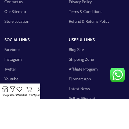
Contact us
Privacy Policy
Our Sitemap
Terms & Conditions
Store Location
Refund & Returns Policy
SOCIAL LINKS
USEFUL LINKS
Facebook
Blog Site
Instagram
Shipping Zone
Twitter
Affiliate Program
Youtube
Flipmart App
Pinterest
Latest News
Shop
Filters
Wishlist
Cart
My account
FB Group
Sell on Flipmart
AVAILABLE ON: