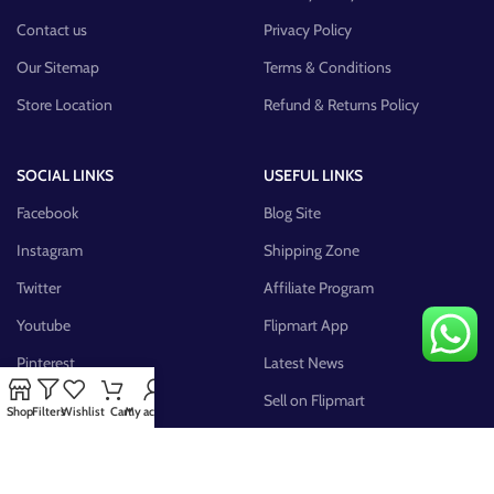
Contact us
Privacy Policy
Our Sitemap
Terms & Conditions
Store Location
Refund & Returns Policy
SOCIAL LINKS
USEFUL LINKS
Facebook
Blog Site
Instagram
Shipping Zone
Twitter
Affiliate Program
Youtube
Flipmart App
Pinterest
Latest News
FB Group
Sell on Flipmart
Shop
Filters
Wishlist
Cart
My account
AVAILABLE ON: