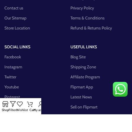
Contact us
Privacy Policy
Our Sitemap
Terms & Conditions
Store Location
Refund & Returns Policy
SOCIAL LINKS
USEFUL LINKS
Facebook
Blog Site
Instagram
Shipping Zone
Twitter
Affiliate Program
Youtube
Flipmart App
Pinterest
Latest News
FB Group
Sell on Flipmart
Shop
Filters
Wishlist
Cart
My account
AVAILABLE ON: