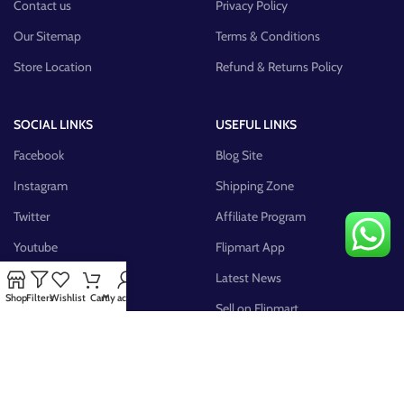
Contact us
Privacy Policy
Our Sitemap
Terms & Conditions
Store Location
Refund & Returns Policy
SOCIAL LINKS
USEFUL LINKS
Facebook
Blog Site
Instagram
Shipping Zone
Twitter
Affiliate Program
Youtube
Flipmart App
Pinterest
Latest News
Shop
Filters
Wishlist
Cart
My account
FB Group
Sell on Flipmart
AVAILABLE ON: