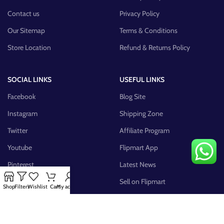
Contact us
Privacy Policy
Our Sitemap
Terms & Conditions
Store Location
Refund & Returns Policy
SOCIAL LINKS
USEFUL LINKS
Facebook
Blog Site
Instagram
Shipping Zone
Twitter
Affiliate Program
Youtube
Flipmart App
Pinterest
Latest News
FB Group
Sell on Flipmart
Shop
Filters
Wishlist
Cart
My account
AVAILABLE ON: