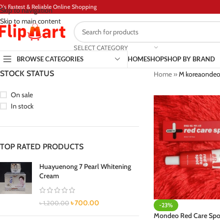
D's Fastest & Reliable Online Shopping
Skip to navigation
Skip to main content
SELECT CATEGORY
BROWSE CATEGORIES
HOME
SHOP
SHOP BY BRAND
STOCK STATUS
Home
»
M koreaondeo
On sale
In stock
TOP RATED PRODUCTS
Huayuenong 7 Pearl Whitening
Cream
৳
700.00
৳
1,200.00
-23%
Mondeo Red Care Spo