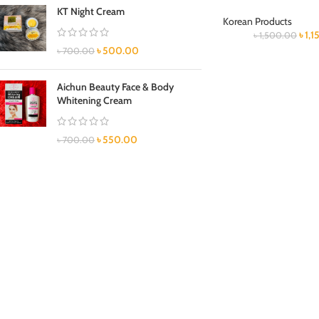
KT Night Cream
Korean Products
৳
1,
৳
1,500.00
৳
500.00
৳
700.00
Aichun Beauty Face & Body
Whitening Cream
৳
550.00
৳
700.00