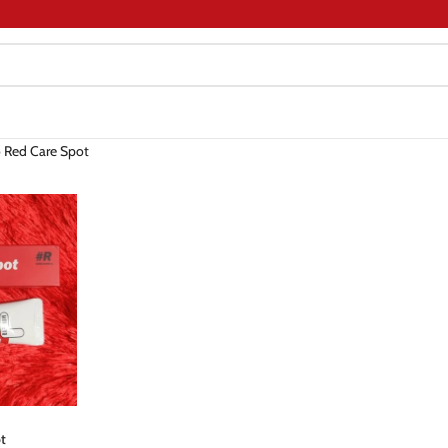
 Red Care Spot
t