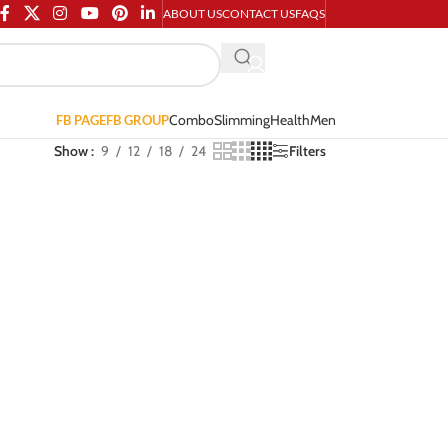
ABOUT US
CONTACT US
FAQS
Combo
Slimming
Health
Men
FB PAGE
FB GROUP
Show
9
12
18
24
Filters