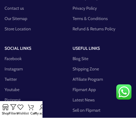
Contact us
Privacy Policy
Our Sitemap
Terms & Conditions
Store Location
Refund & Returns Policy
SOCIAL LINKS
USEFUL LINKS
Facebook
Blog Site
Instagram
Shipping Zone
Twitter
Affiliate Program
Youtube
Flipmart App
Pinterest
Latest News
FB Group
Sell on Flipmart
Shop
Filters
Wishlist
Cart
My account
AVAILABLE ON: