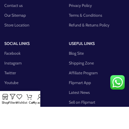
Contact us
Privacy Policy
Our Sitemap
Terms & Conditions
Store Location
Refund & Returns Policy
SOCIAL LINKS
USEFUL LINKS
Facebook
Blog Site
Instagram
Shipping Zone
Twitter
Affiliate Program
Youtube
Flipmart App
Pinterest
Latest News
FB Group
Sell on Flipmart
Shop
Filters
Wishlist
Cart
My account
AVAILABLE ON: