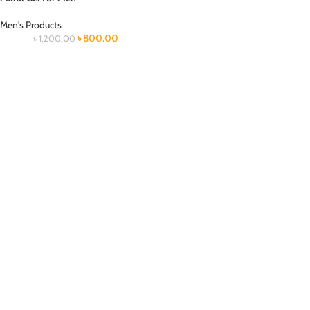
Men's Products
৳
800.00
৳
1,200.00