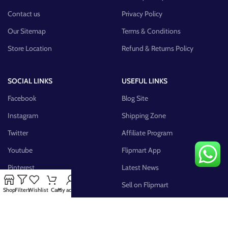
Contact us
Privacy Policy
Our Sitemap
Terms & Conditions
Store Location
Refund & Returns Policy
SOCIAL LINKS
USEFUL LINKS
Facebook
Blog Site
Instagram
Shipping Zone
Twitter
Affiliate Program
Youtube
Flipmart App
Pinterest
Latest News
FB Group
Sell on Flipmart
Shop
Filters
Wishlist
Cart
My account
AVAILABLE ON: