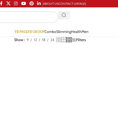
ABOUT US
CONTACT US
FAQS
Combo
Slimming
Health
Men
FB PAGE
FB GROUP
Show
9
12
18
24
Filters