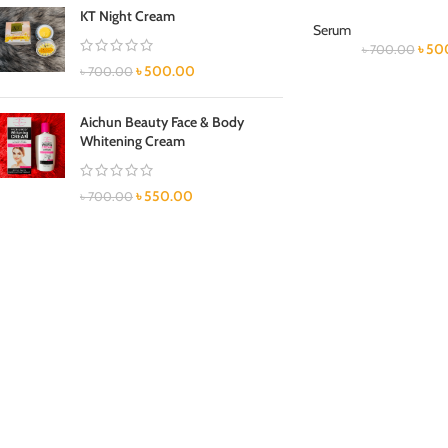
KT Night Cream
Serum
৳
50
৳
700.00
৳
500.00
৳
700.00
Aichun Beauty Face & Body
Whitening Cream
৳
550.00
৳
700.00