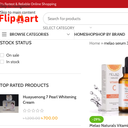
D's Fastest & Reliable Online Shopping
Skip to navigation
Skip to main content
SELECT CATEGORY
BROWSE CATEGORIES
HOME
SHOP
SHOP BY BRAND
STOCK STATUS
Home
»
melao serum 
On sale
In stock
TOP RATED PRODUCTS
Huayuenong 7 Pearl Whitening
Cream
৳
700.00
৳
1,200.00
-29%
Melao Naturals Vitam