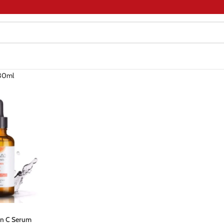
30ml
in C Serum