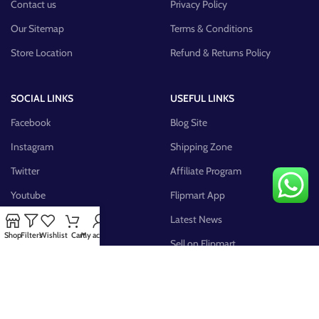
Contact us
Privacy Policy
Our Sitemap
Terms & Conditions
Store Location
Refund & Returns Policy
SOCIAL LINKS
USEFUL LINKS
Facebook
Blog Site
Instagram
Shipping Zone
Twitter
Affiliate Program
Youtube
Flipmart App
Pinterest
Latest News
Shop
Filters
Wishlist
Cart
My account
FB Group
Sell on Flipmart
AVAILABLE ON: