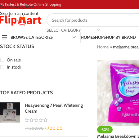
D's Fastest & Reliable Online Shopping
Skip to navigation
Skip to main content
SELECT CATEGORY
BROWSE CATEGORIES
HOME
SHOP
SHOP BY BRAND
STOCK STATUS
Home
»
melasma brea
On sale
In stock
TOP RATED PRODUCTS
Huayuenong 7 Pearl Whitening
Cream
৳
700.00
৳
1,200.00
-30%
Melasma Breakdown 