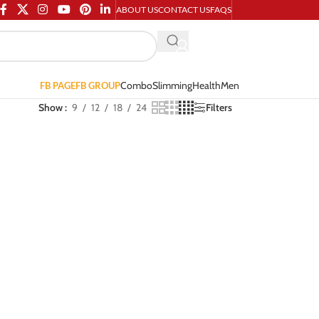
ABOUT US
CONTACT US
FAQS
Combo
Slimming
Health
Men
FB PAGE
FB GROUP
Show
9
12
18
24
Filters