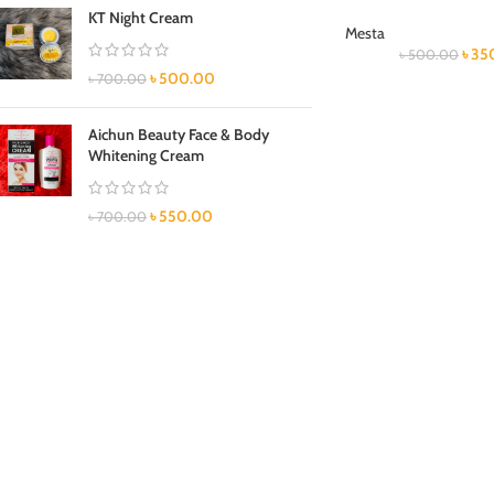
KT Night Cream
Mesta
৳
35
৳
500.00
৳
500.00
৳
700.00
Aichun Beauty Face & Body
Whitening Cream
৳
550.00
৳
700.00