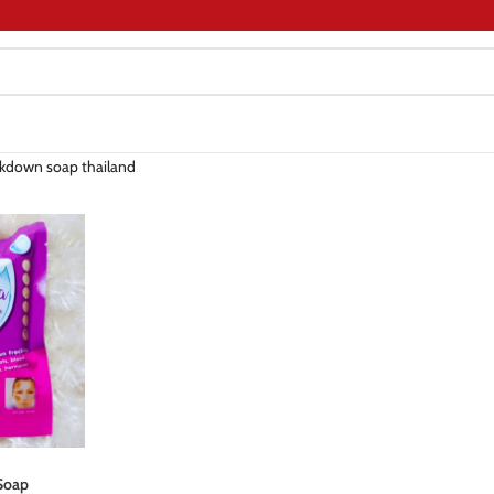
kdown soap thailand
Soap