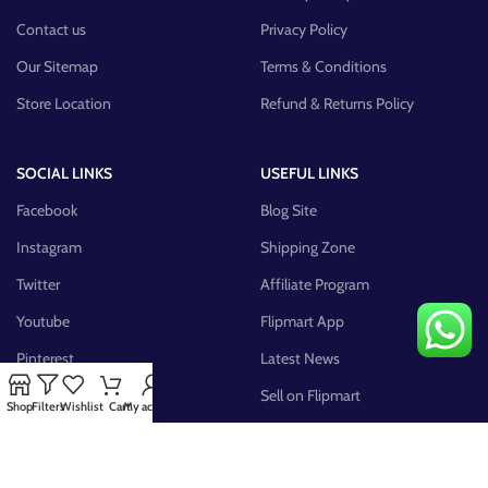
Contact us
Privacy Policy
Our Sitemap
Terms & Conditions
Store Location
Refund & Returns Policy
SOCIAL LINKS
USEFUL LINKS
Facebook
Blog Site
Instagram
Shipping Zone
Twitter
Affiliate Program
Youtube
Flipmart App
Pinterest
Latest News
FB Group
Sell on Flipmart
Shop
Filters
Wishlist
Cart
My account
AVAILABLE ON: