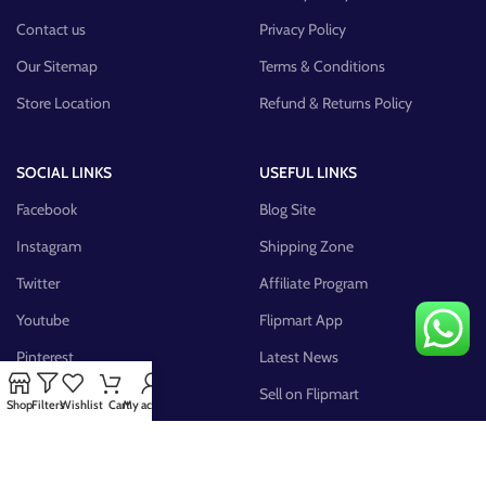
Contact us
Privacy Policy
Our Sitemap
Terms & Conditions
Store Location
Refund & Returns Policy
SOCIAL LINKS
USEFUL LINKS
Facebook
Blog Site
Instagram
Shipping Zone
Twitter
Affiliate Program
Youtube
Flipmart App
Pinterest
Latest News
FB Group
Sell on Flipmart
Shop
Filters
Wishlist
Cart
My account
AVAILABLE ON: