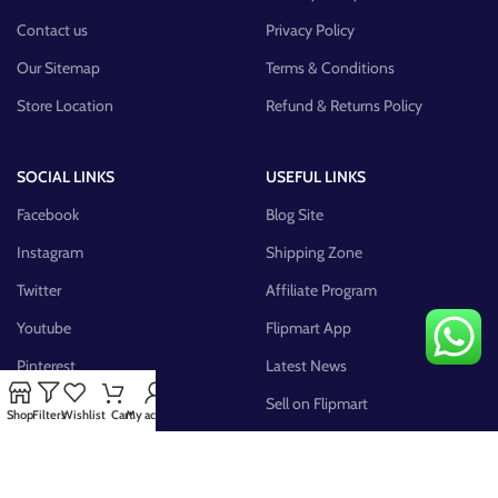
Contact us
Privacy Policy
Our Sitemap
Terms & Conditions
Store Location
Refund & Returns Policy
SOCIAL LINKS
USEFUL LINKS
Facebook
Blog Site
Instagram
Shipping Zone
Twitter
Affiliate Program
Youtube
Flipmart App
Pinterest
Latest News
FB Group
Sell on Flipmart
Shop
Filters
Wishlist
Cart
My account
AVAILABLE ON: