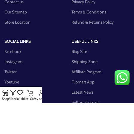
Contact us
Privacy Policy
Our Sitemap
Terms & Conditions
Store Location
Refund & Returns Policy
SOCIAL LINKS
USEFUL LINKS
Facebook
Blog Site
Instagram
Shipping Zone
Twitter
Affiliate Program
Youtube
Flipmart App
Pinterest
Latest News
Shop
Filters
Wishlist
Cart
My account
FB Group
Sell on Flipmart
AVAILABLE ON: