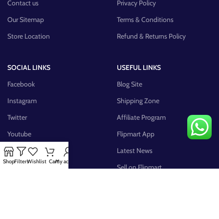
Contact us
Privacy Policy
Our Sitemap
Terms & Conditions
Store Location
Refund & Returns Policy
SOCIAL LINKS
USEFUL LINKS
Facebook
Blog Site
Instagram
Shipping Zone
Twitter
Affiliate Program
Youtube
Flipmart App
Pinterest
Latest News
Shop
Filters
Wishlist
Cart
My account
FB Group
Sell on Flipmart
AVAILABLE ON: