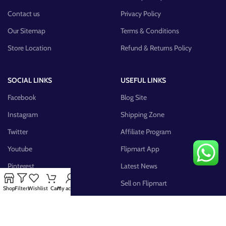
Contact us
Privacy Policy
Our Sitemap
Terms & Conditions
Store Location
Refund & Returns Policy
SOCIAL LINKS
USEFUL LINKS
Facebook
Blog Site
Instagram
Shipping Zone
Twitter
Affiliate Program
Youtube
Flipmart App
Pinterest
Latest News
FB Group
Sell on Flipmart
Shop
Filters
Wishlist
Cart
My account
AVAILABLE ON: