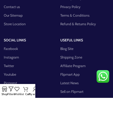
Contact us
Privacy Policy
Our Sitemap
Terms & Conditions
Store Location
Refund & Returns Policy
SOCIAL LINKS
USEFUL LINKS
Facebook
Blog Site
Instagram
Shipping Zone
Twitter
Affiliate Program
Youtube
Flipmart App
Pinterest
Latest News
FB Group
Sell on Flipmart
Shop
Filters
Wishlist
Cart
My account
AVAILABLE ON: