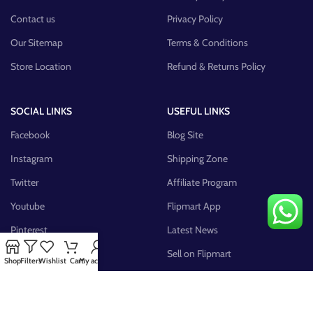
Contact us
Privacy Policy
Our Sitemap
Terms & Conditions
Store Location
Refund & Returns Policy
SOCIAL LINKS
USEFUL LINKS
Facebook
Blog Site
Instagram
Shipping Zone
Twitter
Affiliate Program
Youtube
Flipmart App
Pinterest
Latest News
FB Group
Sell on Flipmart
Shop
Filters
Wishlist
Cart
My account
AVAILABLE ON: