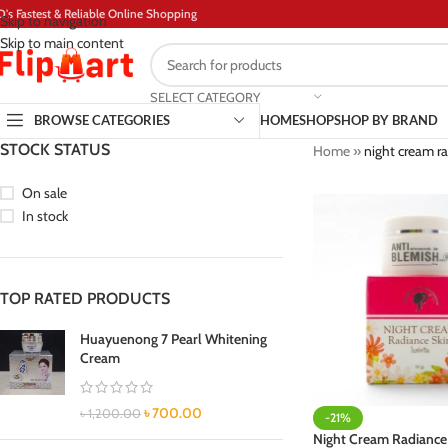
D's Fastest & Reliable Online Shopping
Skip to navigation
Skip to main content
SELECT CATEGORY
BROWSE CATEGORIES
HOME
SHOP
SHOP BY BRAND
STOCK STATUS
Home
»
night cream ra
On sale
In stock
TOP RATED PRODUCTS
Huayuenong 7 Pearl Whitening
Cream
৳
700.00
৳
1,200.00
-21%
Night Cream Radiance