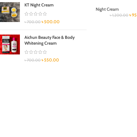
KT Night Cream
Night Cream
৳
95
৳
1,200.00
৳
500.00
৳
700.00
Aichun Beauty Face & Body
Whitening Cream
৳
550.00
৳
700.00