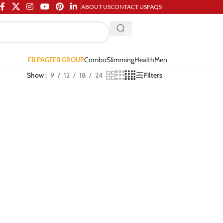
ABOUT US
CONTACT US
FAQS
Combo
Slimming
Health
Men
FB PAGE
FB GROUP
Show
9
12
18
24
Filters