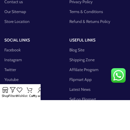
Contact us
Privacy Policy
Our Sitemap
Terms & Conditions
Store Location
Refund & Returns Policy
SOCIAL LINKS
USEFUL LINKS
Facebook
Blog Site
Instagram
Shipping Zone
Twitter
Affiliate Program
Youtube
Flipmart App
Pinterest
Latest News
Shop
Filters
Wishlist
Cart
My account
FB Group
Sell on Flipmart
AVAILABLE ON: