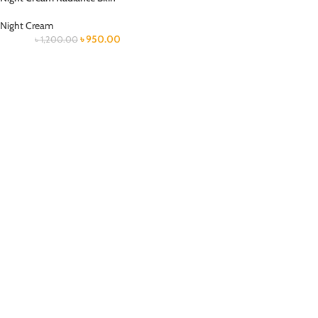
Night Cream
৳
950.00
৳
1,200.00