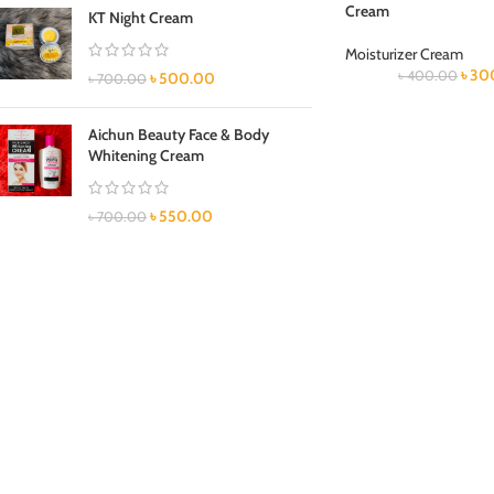
Cream
KT Night Cream
Moisturizer Cream
৳
30
৳
400.00
৳
500.00
৳
700.00
Aichun Beauty Face & Body
Whitening Cream
৳
550.00
৳
700.00