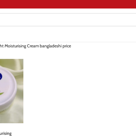
ht Moisturising Cream bangladeshi price
urising