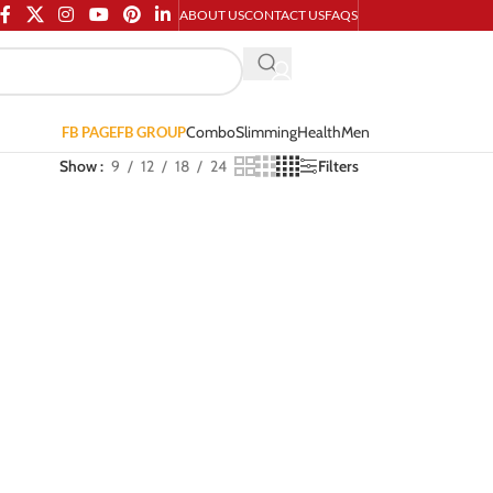
ABOUT US
CONTACT US
FAQS
Combo
Slimming
Health
Men
FB PAGE
FB GROUP
Show
9
12
18
24
Filters