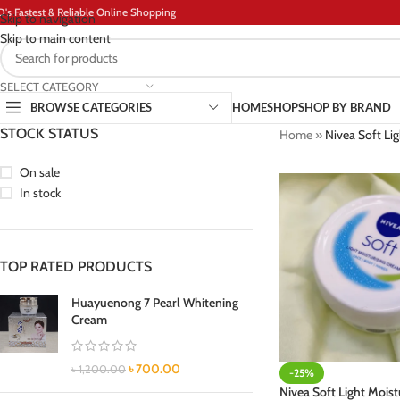
D's Fastest & Reliable Online Shopping
Skip to navigation
Skip to main content
SELECT CATEGORY
BROWSE CATEGORIES
HOME
SHOP
SHOP BY BRAND
STOCK STATUS
Home
»
Nivea Soft Lig
On sale
In stock
TOP RATED PRODUCTS
Huayuenong 7 Pearl Whitening
Cream
৳
700.00
৳
1,200.00
-25%
Nivea Soft Light Moist