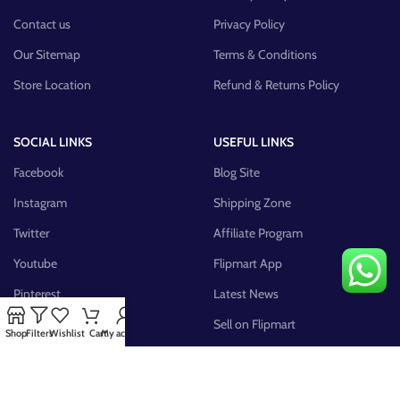
Contact us
Privacy Policy
Our Sitemap
Terms & Conditions
Store Location
Refund & Returns Policy
SOCIAL LINKS
USEFUL LINKS
Facebook
Blog Site
Instagram
Shipping Zone
Twitter
Affiliate Program
Youtube
Flipmart App
Pinterest
Latest News
FB Group
Sell on Flipmart
Shop
Filters
Wishlist
Cart
My account
AVAILABLE ON: