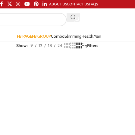
ABOUT US
CONTACT US
FAQS
Combo
Slimming
Health
Men
FB PAGE
FB GROUP
Show
9
12
18
24
Filters