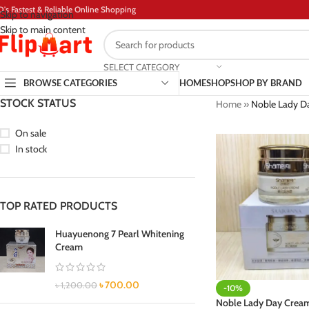
D's Fastest & Reliable Online Shopping
Skip to navigation
Skip to main content
SELECT CATEGORY
BROWSE CATEGORIES
HOME
SHOP
SHOP BY BRAND
STOCK STATUS
Home
»
Noble Lady D
On sale
In stock
TOP RATED PRODUCTS
Huayuenong 7 Pearl Whitening
Cream
৳
700.00
৳
1,200.00
-10%
Noble Lady Day Crea