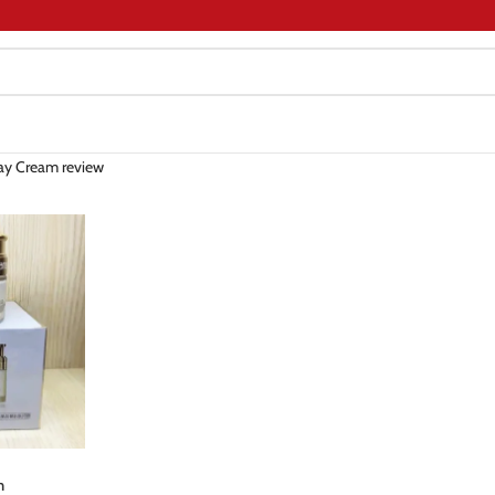
ay Cream review
m