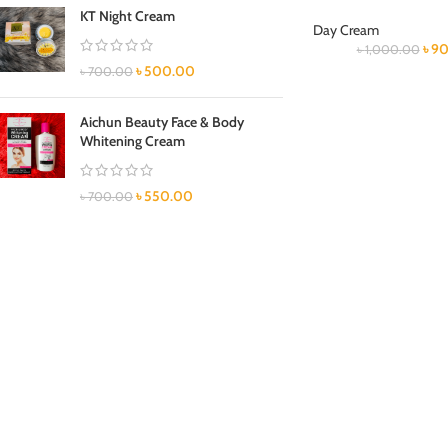
KT Night Cream
Day Cream
৳
90
৳
1,000.00
৳
500.00
৳
700.00
Aichun Beauty Face & Body
Whitening Cream
৳
550.00
৳
700.00