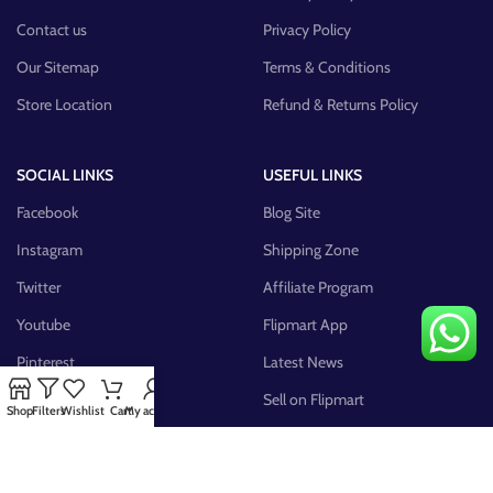
Contact us
Privacy Policy
Our Sitemap
Terms & Conditions
Store Location
Refund & Returns Policy
SOCIAL LINKS
USEFUL LINKS
Facebook
Blog Site
Instagram
Shipping Zone
Twitter
Affiliate Program
Youtube
Flipmart App
Pinterest
Latest News
FB Group
Sell on Flipmart
Shop
Filters
Wishlist
Cart
My account
AVAILABLE ON: