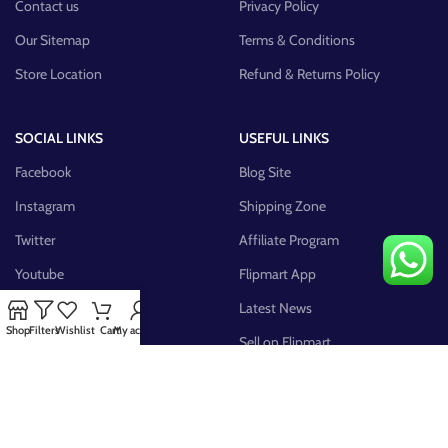
Contact us
Privacy Policy
Our Sitemap
Terms & Conditions
Store Location
Refund & Returns Policy
SOCIAL LINKS
USEFUL LINKS
Facebook
Blog Site
Instagram
Shipping Zone
Twitter
Affiliate Program
Youtube
Flipmart App
Pinterest
Latest News
Shop
Filters
Wishlist
Cart
My account
FB Group
Sell on Flipmart
AVAILABLE ON: