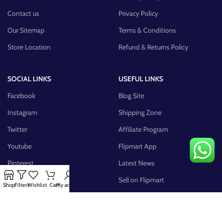
Contact us
Privacy Policy
Our Sitemap
Terms & Conditions
Store Location
Refund & Returns Policy
SOCIAL LINKS
USEFUL LINKS
Facebook
Blog Site
Instagram
Shipping Zone
Twitter
Affiliate Program
Youtube
Flipmart App
Pinterest
Latest News
FB Group
Sell on Flipmart
Shop
Filters
Wishlist
Cart
My account
AVAILABLE ON: