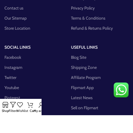
Contact us
Privacy Policy
Our Sitemap
Terms & Conditions
Store Location
Refund & Returns Policy
SOCIAL LINKS
USEFUL LINKS
Facebook
Blog Site
Instagram
Shipping Zone
Twitter
Affiliate Program
Youtube
Flipmart App
Pinterest
Latest News
FB Group
Sell on Flipmart
Shop
Filters
Wishlist
Cart
My account
AVAILABLE ON: