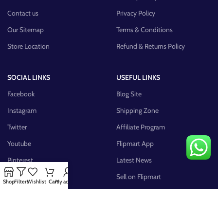
Contact us
Privacy Policy
Our Sitemap
Terms & Conditions
Store Location
Refund & Returns Policy
SOCIAL LINKS
USEFUL LINKS
Facebook
Blog Site
Instagram
Shipping Zone
Twitter
Affiliate Program
Youtube
Flipmart App
Pinterest
Latest News
FB Group
Sell on Flipmart
Shop
Filters
Wishlist
Cart
My account
AVAILABLE ON: