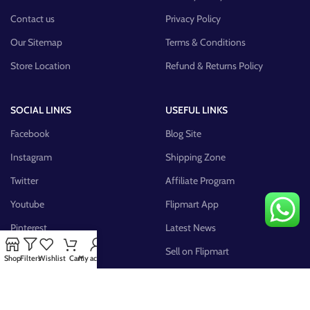
Contact us
Privacy Policy
Our Sitemap
Terms & Conditions
Store Location
Refund & Returns Policy
SOCIAL LINKS
USEFUL LINKS
Facebook
Blog Site
Instagram
Shipping Zone
Twitter
Affiliate Program
Youtube
Flipmart App
Pinterest
Latest News
FB Group
Sell on Flipmart
Shop
Filters
Wishlist
Cart
My account
AVAILABLE ON: