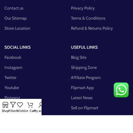
Contact us
Privacy Policy
Our Sitemap
Terms & Conditions
Store Location
Refund & Returns Policy
SOCIAL LINKS
USEFUL LINKS
Facebook
Blog Site
Instagram
Shipping Zone
Twitter
Affiliate Program
Youtube
Flipmart App
Pinterest
Latest News
FB Group
Sell on Flipmart
Shop
Filters
Wishlist
Cart
My account
AVAILABLE ON: