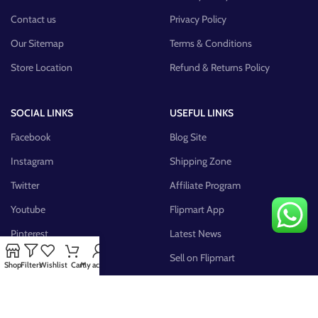
Contact us
Privacy Policy
Our Sitemap
Terms & Conditions
Store Location
Refund & Returns Policy
SOCIAL LINKS
USEFUL LINKS
Facebook
Blog Site
Instagram
Shipping Zone
Twitter
Affiliate Program
Youtube
Flipmart App
Pinterest
Latest News
FB Group
Sell on Flipmart
Shop
Filters
Wishlist
Cart
My account
AVAILABLE ON: