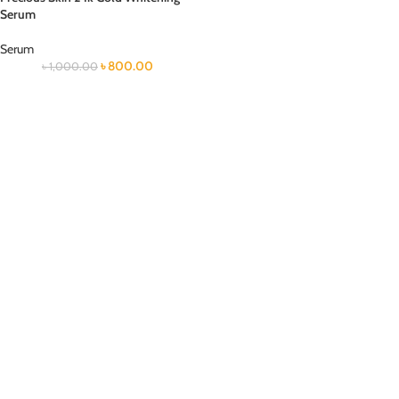
Serum
Serum
৳
800.00
৳
1,000.00