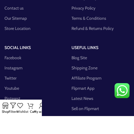
Contact us
Privacy Policy
Our Sitemap
Terms & Conditions
Store Location
Refund & Returns Policy
SOCIAL LINKS
USEFUL LINKS
Facebook
Blog Site
Instagram
Shipping Zone
Twitter
Affiliate Program
Youtube
Flipmart App
Pinterest
Latest News
FB Group
Sell on Flipmart
Shop
Filters
Wishlist
Cart
My account
AVAILABLE ON: