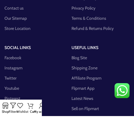
Contact us
Privacy Policy
Our Sitemap
Terms & Conditions
Store Location
Refund & Returns Policy
SOCIAL LINKS
USEFUL LINKS
Facebook
Blog Site
Instagram
Shipping Zone
Twitter
Affiliate Program
Youtube
Flipmart App
Pinterest
Latest News
FB Group
Sell on Flipmart
Shop
Filters
Wishlist
Cart
My account
AVAILABLE ON: