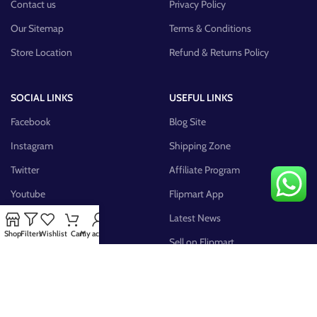
Contact us
Privacy Policy
Our Sitemap
Terms & Conditions
Store Location
Refund & Returns Policy
SOCIAL LINKS
USEFUL LINKS
Facebook
Blog Site
Instagram
Shipping Zone
Twitter
Affiliate Program
Youtube
Flipmart App
Pinterest
Latest News
Shop
Filters
Wishlist
Cart
My account
FB Group
Sell on Flipmart
AVAILABLE ON: